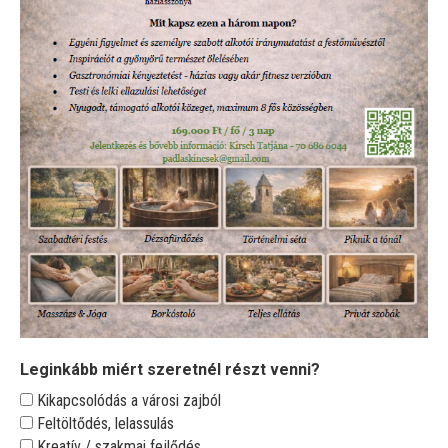
HÉTVÉGÉK
2026
CSOMAGOK
–
CSOMAGAJÁNLATOK
Leginkább miért szeretnél részt venni?
Kikapcsolódás a városi zajból
Feltöltődés, lelassulás
Kreatív / szakmai fejlődés