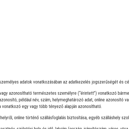
lt személyes adatok vonatkozásában az adatkezelés jogszerűségét és c
vagy azonosítható természetes személyre (“érintett”) vonatkozó bárme
onosító, például név, szám, helymeghatározó adat, online azonosító vagy
ra vonatkozó egy vagy több tényező alapján azonosítható.
elyről, online történő szállásfoglalás biztosítása, egyéb szálláshely szolg
sztnév, születési hely és idő, lakcím (ország, irányítószám, város, utca