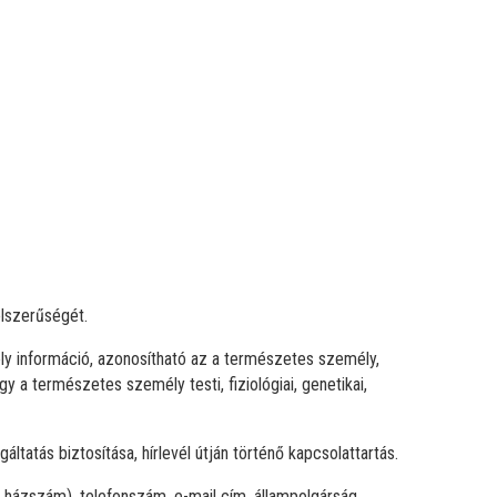
élszerűségét.
ly információ, azonosítható az a természetes személy,
 a természetes személy testi, fiziológiai, genetikai,
áltatás biztosítása, hírlevél útján történő kapcsolattartás.
, házszám), telefonszám, e-mail cím, állampolgárság,