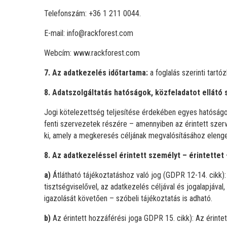
Telefonszám: +36 1 211 0044.
E-mail: info@rackforest.com
Webcím: www.rackforest.com
7. Az adatkezelés időtartama:
a foglalás szerinti tartó
8. Adatszolgáltatás hatóságok, közfeladatot ellátó
Jogi kötelezettség teljesítése érdekében egyes hatóságo
fenti szervezetek részére – amennyiben az érintett szerv
ki, amely a megkeresés céljának megvalósításához eleng
8. Az adatkezeléssel érintett személyt – érintettet 
a)
Átlátható tájékoztatáshoz való jog (GDPR 12-14. cikk):
tisztségviselővel, az adatkezelés céljával és jogalapjával
igazolását követően – szóbeli tájékoztatás is adható.
b)
Az érintett hozzáférési joga GDPR 15. cikk): Az érinte