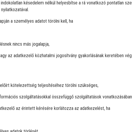
ő indokolatlan késedelem nélkül helyesbítse a rá vonatkozó pontatlan sz
nyilatkozatával.
apján a személyes adatot törölni kell, ha
lésnek nincs más jogalapja,
agy az adatkezelő közhatalmi jogosítvány gyakorlásának keretében végze
lőírt kötelezettség teljesítéséhez törölni szükséges,
nformációs szolgáltatásokkal összefüggő szolgáltatások vonatkozásában 
tkezelő az érintett kérésére korlátozza az adatkezelést, ha
élyes adatok törlését,