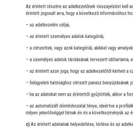
Az érintett részére az adatkezelőnek visszajelzést kell 
érintett jogosult arra, hogy a következő információhoz ho
– az adatkezelés céljai,
– az érintett személyes adatok kategóriái,
– a címzettek, vagy azok kategóriái, akikkel vagy amelyek
– a személyes adatok tárolásának tervezett időtartama,
– az érintett azon joga, hogy az adatkezelőtől kérheti a 
– felügyeleti hatósághoz címzett panasz benyújtásának j
– ha az adatokat nem az érintettől gyűjtötték, akkor a fo
– az automatizált döntéshozatal ténye, ideértve a profila
milyen jelentőséggel bírnak és mi a következményük az ér
c)
Az érintett adatainak helyesbítése, törlése és az adat