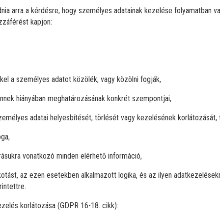
adnia arra a kérdésre, hogy személyes adatainak kezelése folyamatban va
zzáférést kapjon:
kel a személyes adatot közölék, vagy közölni fogják,
 ennek hiányában meghatározásának konkrét szempontjai,
személyes adatai helyesbítését, törlését vagy kezelésének korlátozását,
oga,
rrásukra vonatkozó minden elérhető információ,
lkotást, az ezen esetekben alkalmazott logika, és az ilyen adatkezelése
intettre.
kezelés korlátozása (GDPR 16-18. cikk):