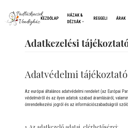
HÁZAK &
KEZDŐLAP
REGGELI
ÁRAK
DÉZSÁK
Adatkezelési tájékoztat
Adatvédelmi tájékoztató
Az európai általános adatvédelmi rendelet (az Európai 
védelméről és az ilyen adatok szabad áramlásáról, valami
önrendelkezési jogról és az információszabadságról szóló 2
1. Az adatkezelő adatai, elérhetőségei: