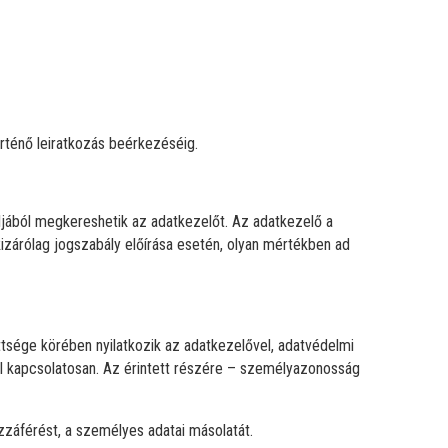
történő leiratkozás beérkezéséig.
ljából megkereshetik az adatkezelőt. Az adatkezelő a
izárólag jogszabály előírása esetén, olyan mértékben ad
ttsége körében nyilatkozik az adatkezelővel, adatvédelmi
attal kapcsolatosan. Az érintett részére – személyazonosság
zzáférést, a személyes adatai másolatát.