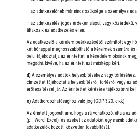
– az adatkezelőnek már nincs szüksége a személyes adato
– az adatkezelés jogos érdeken alapul, vagy közérdekű, v
tiltakozik az adatkezelés ellen.
Az adatkezelő a kérelem beérkezésétől számított egy hónap
két hónappal meghosszabbítható a kérelmek számára és ö
belül tájékoztatja az érintettet, a késedelem okainak megj
megadni, kivéve, ha az érintett azt másképp kéri.
d)
A személyes adatok helyesbítéséhez vagy törléséhez, i
címzettet tájékoztat a helyesbítésről, törlésről vagy az a
erőfeszítéssel jár. Az érintettet kérésére tájékoztatni kell
e)
Adathordozhatósághoz való jog (GDPR 20. cikk):
Az érintett jogosult arra, hogy a rá vonatkozó, általa a
(pl.: Word, Excel), és ezeket az adatokat egy másik adatk
adatkezelők közötti közvetlen továbbítását.