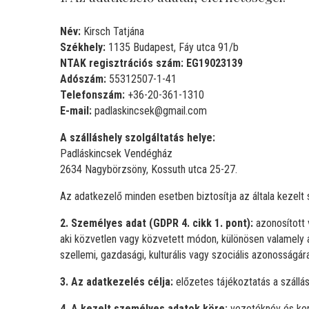
Név:
Kirsch Tatjána
Székhely:
1135 Budapest, Fáy utca 91/b
NTAK regisztrációs szám: EG19023139
Adószám:
55312507-1-41
Telefonszám:
+36-20-361-1310
E-mail:
padlaskincsek@gmail.com
A szálláshely szolgáltatás helye:
Padláskincsek Vendégház
2634 Nagybörzsöny, Kossuth utca 25-27.
Az adatkezelő minden esetben biztosítja az általa keze
2. Személyes adat (GDPR 4. cikk 1. pont):
azonosított 
aki közvetlen vagy közvetett módon, különösen valamely az
szellemi, gazdasági, kulturális vagy szociális azonosságá
3. Az adatkezelés célja:
előzetes tájékoztatás a szállásh
4. A kezelt személyes adatok köre:
vezetéknév és kere