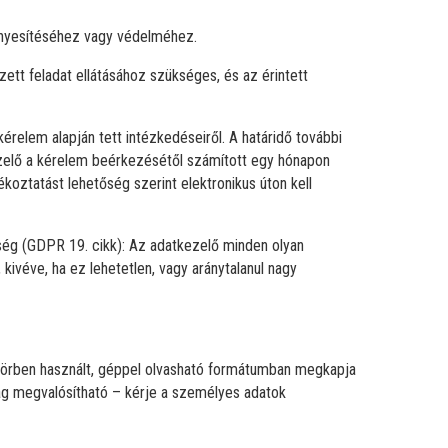
vényesítéséhez vagy védelméhez.
tt feladat ellátásához szükséges, és az érintett
érelem alapján tett intézkedéseiről. A határidő további
zelő a kérelem beérkezésétől számított egy hónapon
ékoztatást lehetőség szerint elektronikus úton kell
ség (GDPR 19. cikk): Az adatkezelő minden olyan
 kivéve, ha ez lehetetlen, vagy aránytalanul nagy
s körben használt, géppel olvasható formátumban megkapja
ilag megvalósítható – kérje a személyes adatok