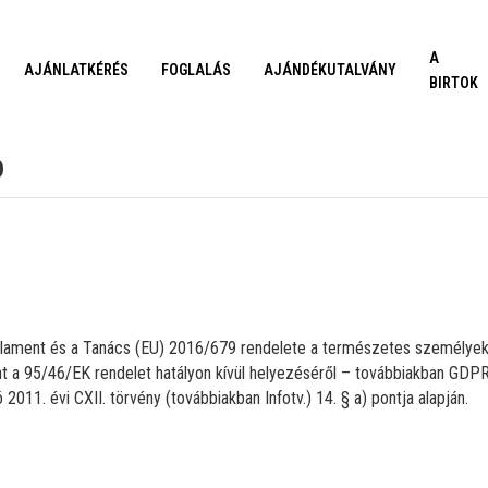
A
AJÁNLATKÉRÉS
FOGLALÁS
AJÁNDÉKUTALVÁNY
BIRTOK
ó
Parlament és a Tanács (EU) 2016/679 rendelete a természetes személye
nt a 95/46/EK rendelet hatályon kívül helyezéséről – továbbiakban GDPR
011. évi CXII. törvény (továbbiakban Infotv.) 14. § a) pontja alapján.