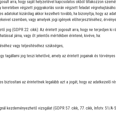
ogosult arra, hogy saját helyzetével kapcsolatos okból tiltakozzon szemé
y keretében végzett joggyakorlás során végzett feladat végrehajtásáho
es adatokat kizárólag akkor kezelheti tovább, ha bizonyítja, hogy az ada
rdekeivel szemben, vagy amelyek jogi igények előterjesztéséhez, érvén
ő jog (GDPR 22. cikk): Az érintett jogosult arra, hogy ne terjedjen ki r
hatással járna, vagy őt jelentős mértékben érintené, kivéve, ha:
téséhez vagy teljesítéséhez szükséges,
y tagállami jog teszi lehetővé, amely az érintett jogainak és törvény
s biztosítani az érintettnek legalább azt a jogát, hogy az adatkezelő ré
l kezdeményezhető vizsgálat (GDPR 57. cikk, 77. cikk, Infotv. 51/A-5