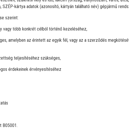
, SZÉP-kártya adatok (azonosító, kártyán található név) gépjármű rend
e szerint:
gy vagy több konkrét célból történő kezeléséhez,
es, amelyben az érintett az egyik fél, vagy az a szerződés megkötésé
zettség teljesítéséhez szükséges,
jogos érdekeinek érvényesítéséhez
tatás
et B05001.