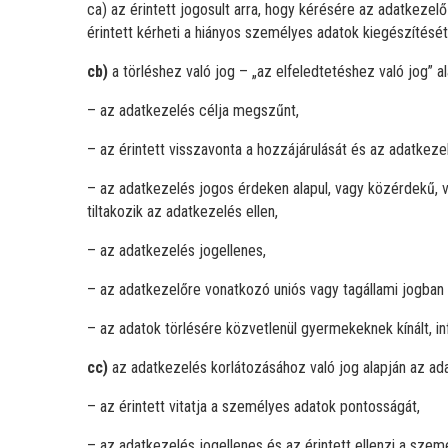
ca) az érintett jogosult arra, hogy kérésére az adatkezel
érintett kérheti a hiányos személyes adatok kiegészítését 
cb)
a törléshez való jog – „az elfeledtetéshez való jog” al
– az adatkezelés célja megszűnt,
– az érintett visszavonta a hozzájárulását és az adatkeze
– az adatkezelés jogos érdeken alapul, vagy közérdekű, v
tiltakozik az adatkezelés ellen,
– az adatkezelés jogellenes,
– az adatkezelőre vonatkozó uniós vagy tagállami jogban e
– az adatok törlésére közvetlenül gyermekeknek kínált, i
cc)
az adatkezelés korlátozásához való jog alapján az ada
– az érintett vitatja a személyes adatok pontosságát,
– az adatkezelés jogellenes és az érintett ellenzi a szem