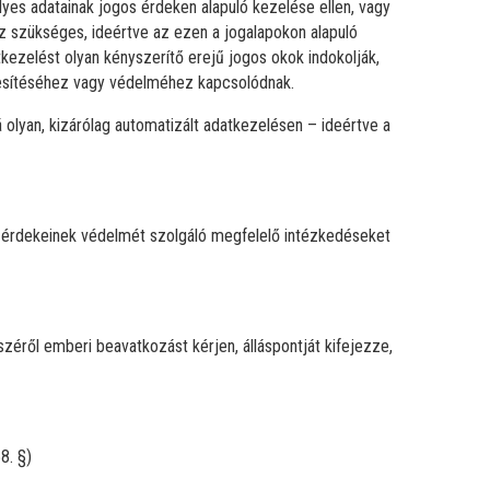
lyes adatainak jogos érdeken alapuló kezelése ellen, vagy
z szükséges, ideértve az ezen a jogalapokon alapuló
tkezelést olyan kényszerítő erejű jogos okok indokolják,
yesítéséhez vagy védelméhez kapcsolódnak.
á olyan, kizárólag automatizált adatkezelésen – ideértve a
es érdekeinek védelmét szolgáló megfelelő intézkedéseket
széről emberi beavatkozást kérjen, álláspontját kifejezze,
8. §)