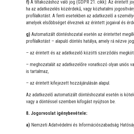
f)
A tiltakozáshoz való jog (GDPR 21. cikk): Az érintett j
ha az adatkezelés közérdekű, vagy közhatalmi jogosítván
profilalkotást. A fenti esetekben az adatkezelő a személy
amelyek elsőbbséget élveznek az érintett jogaival és é
g)
Automatizált döntéshozatal esetén az érintettet megillet
profilalkotást – alapuló döntés hatálya, amely rá nézve jog
– az érintett és az adatkezelő közötti szerződés megkö
– meghozatalát az adatkezelőre vonatkozó olyan uniós vag
is tartalmaz,
– az érintett kifejezett hozzájárulásán alapul.
Az adatkezelő automatizált döntéshozatal esetén is kötele
vagy a döntéssel szemben kifogást nyújtson be.
8. Jogorvoslat igénybevétele:
a)
Nemzeti Adatvédelmi és Információszabadság Hatóságná