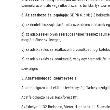
személyi azonosító vagy útlevél száma, bankkártya száma
5. Az adatkezelés jogalapja:
GDPR 6. cikk (1) bekezdés
a)
az érintett hozzájárulását adta személyes adatainak e
b)
az adatkezelés olyan szerződés teljesítéséhez szükség
megtételéhez szükséges,
c)
az adatkezelés az adatkezelőre vonatkozó jogi kötele
d)
az adatkezelés az adatkezelő, vagy egy harmadik fél 
szükséges.
6. Adatfeldolgozó igénybevétele:
Adatfeldolgozó által ellátott tevékenység: Tárhely-szolgál
Adatfeldolgozó neve: Rackforest Kft.
Székhelye: 1132 Budapest, Victor Hugo utca 11. 5. emel