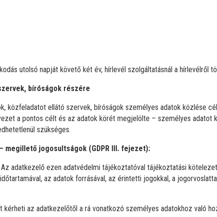
zkodás utolsó napját követő két év, hírlevél szolgáltatásnál a hírlevélről 
 szervek, bíróságok részére
k, közfeladatot ellátó szervek, bíróságok személyes adatok közlése cé
ezet a pontos célt és az adatok körét megjelölte – személyes adatot k
edhetetlenül szükséges.
– megillető jogosultságok (GDPR III. fejezet):
 Az adatkezelő ezen adatvédelmi tájékoztatóval tájékoztatási köteleze
, időtartamával, az adatok forrásával, az érintetti jogokkal, a jogorvosl
tt kérheti az adatkezelőtől a rá vonatkozó személyes adatokhoz való ho