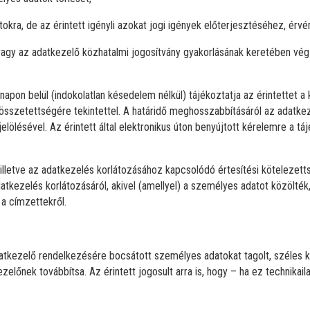
kra, de az érintett igényli azokat jogi igények előterjesztéséhez, ér
agy az adatkezelő közhatalmi jogosítvány gyakorlásának keretében végze
on belül (indokolatlan késedelem nélkül) tájékoztatja az érintettet a k
sszetettségére tekintettel. A határidő meghosszabbításáról az adatke
elölésével. Az érintett által elektronikus úton benyújtott kérelemre a táj
lletve az adatkezelés korlátozásához kapcsolódó értesítési kötelezett
datkezelés korlátozásáról, akivel (amellyel) a személyes adatot közölték,
 a címzettekről.
z adatkezelő rendelkezésére bocsátott személyes adatokat tagolt, széle
ezelőnek továbbítsa. Az érintett jogosult arra is, hogy – ha ez technika