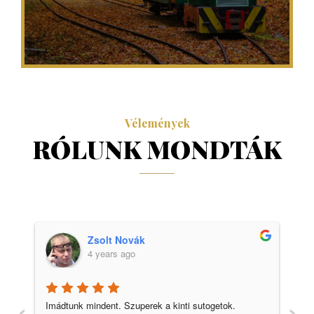
Vélemények
RÓLUNK MONDTÁK
Zsolt Novák
4 years ago
‹
›
Imádtunk mindent. Szuperek a kinti sutogetok. 
Ke