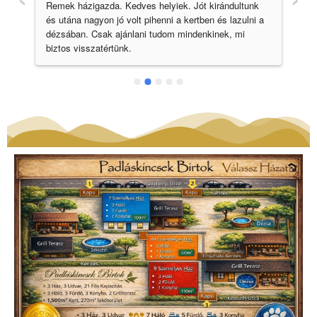
Remek házigazda. Kedves helyiek. Jót kirándultunk 
mi
és utána nagyon jó volt pihenni a kertben és lazulni a 
ko
dézsában. Csak ajánlani tudom mindenkinek, mi 
gy
biztos visszatértünk.
 
 
 