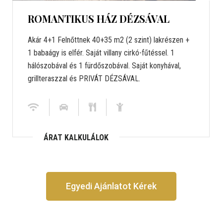
ROMANTIKUS HÁZ DÉZSÁVAL
Akár 4+1 Felnőttnek 40+35 m2 (2 szint) lakrészen +
1 babaágy is elfér. Saját villany cirkó-fűtéssel. 1
hálószobával és 1 fürdőszobával. Saját konyhával,
grillteraszzal és PRIVÁT DÉZSÁVAL.
ÁRAT KALKULÁLOK
Egyedi Ajánlatot Kérek