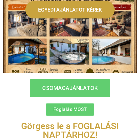
HÉTVÉGÉK
EGYEDI AJÁNLATOT KÉREK
2026
CSOMAGOK
–
CSOMAGAJÁNLATOK
CSOMAGAJÁNLATOK
Foglalás MOST
Görgess le a FOGLALÁSI
NAPTÁRHOZ!